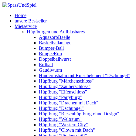
Home
unsere Bestseller
Mietservice
Hüpfburgen und Aufblasbares
AquazorbBaelle
Basketballanlage
Bumper-Ball
BungeeRun
Doppelballwurst
Erdball
Gaudiwurm
Hindernisbahn mit Rutschelement "Dschungel"
Hüpfburg "Märchenschloss"
Hüpfburg "Zauberschloss"
Hüpfburg "Elfenschloss"
Hüpfburg "Partyburg"
Hüpfburg "Drachen mit Dach"
Hüpfburg "Dschungel"
Hüpfburg "Riesenhüpfburg ohne Design"
Hüpfburg "Weltraum"
Hüpfburg "Western City"
Hüpfburg "Clown mit Dach"
Hüpfburg "Piratenschiff"