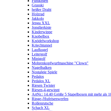
Fühlkisten
Grasski
heißer Draht
Holzrad
Jakkolo
Jenga XXL
Jonglierkiste
Kinderwippe
Knobelbox
Knödelworkshop
Kriechtunnel
Laufkugel
Leitergolf
Minigolf
Mohrenkopfwurfmaschine "Clown"
Nagelbalken
Nostalgie Spiele
Pedalos
Pedalos XL
Riesen Twister
Riesen-4-gewinnt
ArtNr.: 14.40 Größe 5 Stapelboxen mit mehr als 1
Ringe-/Hufeisenwerfen
Rollenrutsche
Schach XL