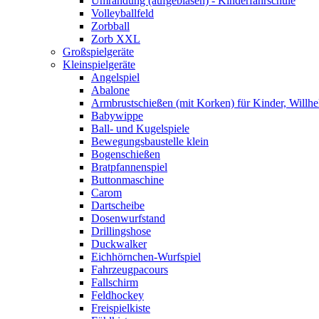
Umrandung (aufgeblasen) - Kinderfahrschule
Volleyballfeld
Zorbball
Zorb XXL
Großspielgeräte
Kleinspielgeräte
Angelspiel
Abalone
Armbrustschießen (mit Korken) für Kinder, Willhe
Babywippe
Ball- und Kugelspiele
Bewegungsbaustelle klein
Bogenschießen
Bratpfannenspiel
Buttonmaschine
Carom
Dartscheibe
Dosenwurfstand
Drillingshose
Duckwalker
Eichhörnchen-Wurfspiel
Fahrzeugpacours
Fallschirm
Feldhockey
Freispielkiste