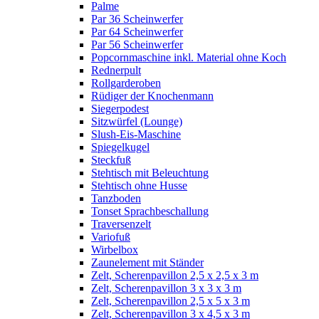
Palme
Par 36 Scheinwerfer
Par 64 Scheinwerfer
Par 56 Scheinwerfer
Popcornmaschine inkl. Material ohne Koch
Rednerpult
Rollgarderoben
Rüdiger der Knochenmann
Siegerpodest
Sitzwürfel (Lounge)
Slush-Eis-Maschine
Spiegelkugel
Steckfuß
Stehtisch mit Beleuchtung
Stehtisch ohne Husse
Tanzboden
Tonset Sprachbeschallung
Traversenzelt
Variofuß
Wirbelbox
Zaunelement mit Ständer
Zelt, Scherenpavillon 2,5 x 2,5 x 3 m
Zelt, Scherenpavillon 3 x 3 x 3 m
Zelt, Scherenpavillon 2,5 x 5 x 3 m
Zelt, Scherenpavillon 3 x 4,5 x 3 m