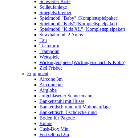
Schwerter Kiste
Seillaufanlage
Spiegelschreiber
Spielmobil "Baby" (Komplettspielpaket)
Spielmobil "Kids" (Komplettspielpaket)
Spielmobil "Kids XL" (Komplettspielpaket)
Straxbahn mit 2 Autos
Tau
Teamturm
Trampolin
Wettspiele
Wickingerspiele (Wickingerschach & Kubb)
Ziel Frisbee
Equipment
Aircone 3m
Aircone 6m
Airglobe
aufgeblasener Schneemann
Bankettstuhl mit Husse
Banketttisch rund mit Moltonauflage
Banketttisch Tischdecke rund
Boden für Pagode
Bühne
Cash-Box Mini
Festzelt 6x12m