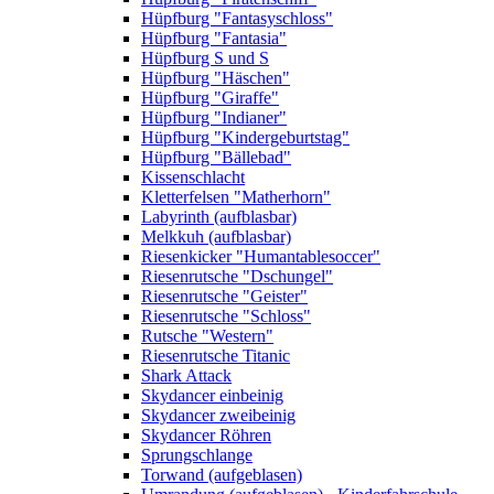
Hüpfburg "Fantasyschloss"
Hüpfburg "Fantasia"
Hüpfburg S und S
Hüpfburg "Häschen"
Hüpfburg "Giraffe"
Hüpfburg "Indianer"
Hüpfburg "Kindergeburtstag"
Hüpfburg "Bällebad"
Kissenschlacht
Kletterfelsen "Matherhorn"
Labyrinth (aufblasbar)
Melkkuh (aufblasbar)
Riesenkicker "Humantablesoccer"
Riesenrutsche "Dschungel"
Riesenrutsche "Geister"
Riesenrutsche "Schloss"
Rutsche "Western"
Riesenrutsche Titanic
Shark Attack
Skydancer einbeinig
Skydancer zweibeinig
Skydancer Röhren
Sprungschlange
Torwand (aufgeblasen)