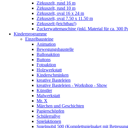
Zirkuszelt, rund 16 m
Zirkuszelt, rund 10 m
Zirkuszelt, oval 16 x 24 m
Zirkuszelt, oval 7.50 x 11.50 m
Zirkuszelt (leichtbau!)
Zuckerwattemaschine (inkl. Material für ca. 300 P
Kinderprogramme
Einzelbausteine
Animation
Bewegungsbaustelle
Ballonaktion
Buttons
Fotoaktion
Holzwerkstatt
Kinderschminken
kreative Basteleien
kreative Basteleien - Workshop - Show
Künstler
Malwerkstatt
Mr. X
Märchen und Geschichten
Papierschöpfen
Schülerrallye
Spielaktionen
Spielmobil 500 (Komplettspielpaket mit Betreuung