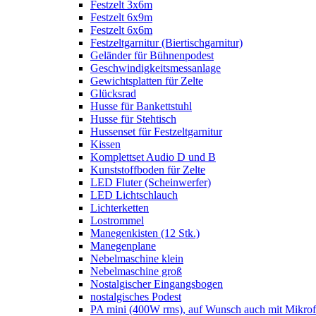
Festzelt 3x6m
Festzelt 6x9m
Festzelt 6x6m
Festzeltgarnitur (Biertischgarnitur)
Geländer für Bühnenpodest
Geschwindigkeitsmessanlage
Gewichtsplatten für Zelte
Glücksrad
Husse für Bankettstuhl
Husse für Stehtisch
Hussenset für Festzeltgarnitur
Kissen
Komplettset Audio D und B
Kunststoffboden für Zelte
LED Fluter (Scheinwerfer)
LED Lichtschlauch
Lichterketten
Lostrommel
Manegenkisten (12 Stk.)
Manegenplane
Nebelmaschine klein
Nebelmaschine groß
Nostalgischer Eingangsbogen
nostalgisches Podest
PA mini (400W rms), auf Wunsch auch mit Mikrof