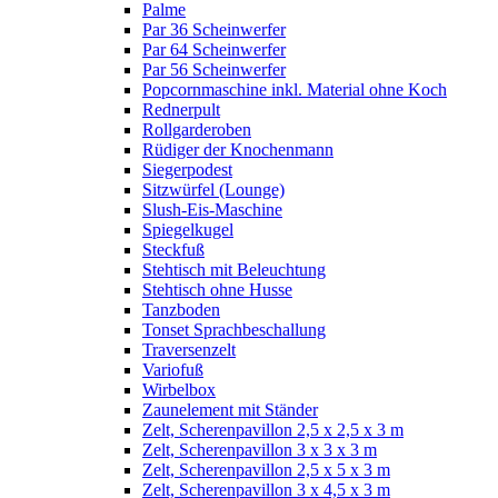
Palme
Par 36 Scheinwerfer
Par 64 Scheinwerfer
Par 56 Scheinwerfer
Popcornmaschine inkl. Material ohne Koch
Rednerpult
Rollgarderoben
Rüdiger der Knochenmann
Siegerpodest
Sitzwürfel (Lounge)
Slush-Eis-Maschine
Spiegelkugel
Steckfuß
Stehtisch mit Beleuchtung
Stehtisch ohne Husse
Tanzboden
Tonset Sprachbeschallung
Traversenzelt
Variofuß
Wirbelbox
Zaunelement mit Ständer
Zelt, Scherenpavillon 2,5 x 2,5 x 3 m
Zelt, Scherenpavillon 3 x 3 x 3 m
Zelt, Scherenpavillon 2,5 x 5 x 3 m
Zelt, Scherenpavillon 3 x 4,5 x 3 m