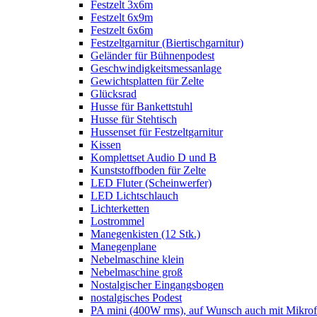
Festzelt 3x6m
Festzelt 6x9m
Festzelt 6x6m
Festzeltgarnitur (Biertischgarnitur)
Geländer für Bühnenpodest
Geschwindigkeitsmessanlage
Gewichtsplatten für Zelte
Glücksrad
Husse für Bankettstuhl
Husse für Stehtisch
Hussenset für Festzeltgarnitur
Kissen
Komplettset Audio D und B
Kunststoffboden für Zelte
LED Fluter (Scheinwerfer)
LED Lichtschlauch
Lichterketten
Lostrommel
Manegenkisten (12 Stk.)
Manegenplane
Nebelmaschine klein
Nebelmaschine groß
Nostalgischer Eingangsbogen
nostalgisches Podest
PA mini (400W rms), auf Wunsch auch mit Mikrof