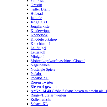
Fühlkisten
Grasski
heißer Draht
Holzrad
Jakkolo
Jenga XXL
Jonglierkiste
Kinderwippe
Knobelbox
Knödelworkshop
Kriechtunnel
Laufkugel
Leitergolf
Minigolf
Mohrenkopfwurfmaschine "Clown"
Nagelbalken
Nostalgie Spiele
Pedalos
Pedalos XL
Riesen Twister
Riesen-4-gewinnt
ArtNr.: 14.40 Größe 5 Stapelboxen mit mehr als 1
Ringe-/Hufeisenwerfen
Rollenrutsche
Schach XL