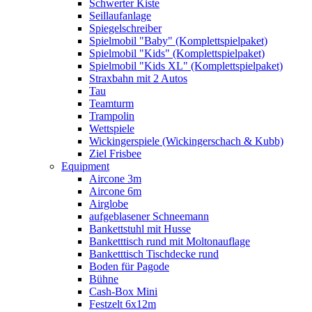
Schwerter Kiste
Seillaufanlage
Spiegelschreiber
Spielmobil "Baby" (Komplettspielpaket)
Spielmobil "Kids" (Komplettspielpaket)
Spielmobil "Kids XL" (Komplettspielpaket)
Straxbahn mit 2 Autos
Tau
Teamturm
Trampolin
Wettspiele
Wickingerspiele (Wickingerschach & Kubb)
Ziel Frisbee
Equipment
Aircone 3m
Aircone 6m
Airglobe
aufgeblasener Schneemann
Bankettstuhl mit Husse
Banketttisch rund mit Moltonauflage
Banketttisch Tischdecke rund
Boden für Pagode
Bühne
Cash-Box Mini
Festzelt 6x12m