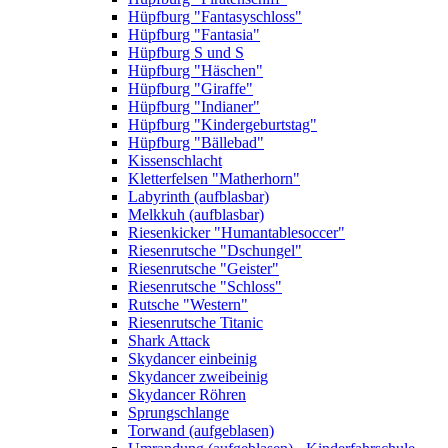
Hüpfburg "Fantasyschloss"
Hüpfburg "Fantasia"
Hüpfburg S und S
Hüpfburg "Häschen"
Hüpfburg "Giraffe"
Hüpfburg "Indianer"
Hüpfburg "Kindergeburtstag"
Hüpfburg "Bällebad"
Kissenschlacht
Kletterfelsen "Matherhorn"
Labyrinth (aufblasbar)
Melkkuh (aufblasbar)
Riesenkicker "Humantablesoccer"
Riesenrutsche "Dschungel"
Riesenrutsche "Geister"
Riesenrutsche "Schloss"
Rutsche "Western"
Riesenrutsche Titanic
Shark Attack
Skydancer einbeinig
Skydancer zweibeinig
Skydancer Röhren
Sprungschlange
Torwand (aufgeblasen)