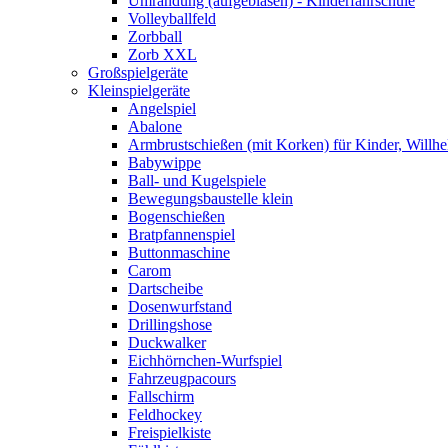
Umrandung (aufgeblasen) - Kinderfahrschule
Volleyballfeld
Zorbball
Zorb XXL
Großspielgeräte
Kleinspielgeräte
Angelspiel
Abalone
Armbrustschießen (mit Korken) für Kinder, Willhe
Babywippe
Ball- und Kugelspiele
Bewegungsbaustelle klein
Bogenschießen
Bratpfannenspiel
Buttonmaschine
Carom
Dartscheibe
Dosenwurfstand
Drillingshose
Duckwalker
Eichhörnchen-Wurfspiel
Fahrzeugpacours
Fallschirm
Feldhockey
Freispielkiste