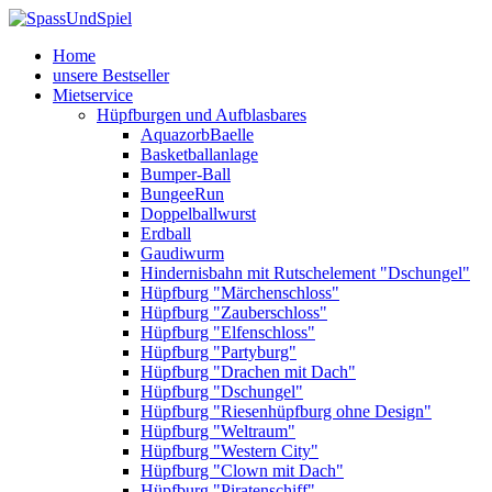
Home
unsere Bestseller
Mietservice
Hüpfburgen und Aufblasbares
AquazorbBaelle
Basketballanlage
Bumper-Ball
BungeeRun
Doppelballwurst
Erdball
Gaudiwurm
Hindernisbahn mit Rutschelement "Dschungel"
Hüpfburg "Märchenschloss"
Hüpfburg "Zauberschloss"
Hüpfburg "Elfenschloss"
Hüpfburg "Partyburg"
Hüpfburg "Drachen mit Dach"
Hüpfburg "Dschungel"
Hüpfburg "Riesenhüpfburg ohne Design"
Hüpfburg "Weltraum"
Hüpfburg "Western City"
Hüpfburg "Clown mit Dach"
Hüpfburg "Piratenschiff"