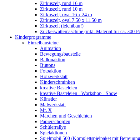
Zirkuszelt, rund 16 m
Zirkuszelt, rund 10 m
Zirkuszelt, oval 16 x 24 m
Zirkuszelt, oval 7.50 x 11.50 m
Zirkuszelt (leichtbau!)
Zuckerwattemaschine (inkl. Material für ca. 300 P
Kinderprogramme
Einzelbausteine
Animation
Bewegungsbaustelle
Ballonaktion
Buttons
Fotoaktion
Holzwerkstatt
Kinderschminken
kreative Basteleien
kreative Basteleien - Workshop - Show
Künstler
Malwerkstatt
Mr. X
Märchen und Geschichten
Papierschöpfen
Schülerrallye
Spielaktionen
Spielmobil 500 (Komplettspielpaket mit Betreuung