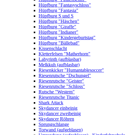
Hüpfburg "Fantasyschloss"
Hüpfburg "Fantasia"
Hüpfburg S und S
Hüpfburg "Häschen"
Hüpfburg "Giraffe"
Hüpfburg "Indianer"
Hüpfburg "Kindergeburtstag"
Hüpfburg "Bällebad"
Kissenschlacht
Kletterfelsen "Matherhorn"
Labyrinth (aufblasbar)
Melkkuh (aufblasbar)
Riesenkicker "Humantablesoccer"
Riesenrutsche "Dschungel"
Riesenrutsche "Geister"
Riesenrutsche "Schloss"
Rutsche "Western"
Riesenrutsche Titanic
Shark Attack
Skydancer einbeinig
Skydancer zweibeinig
Skydancer Röhren
Sprungschlange
Torwand (aufgeblasen)