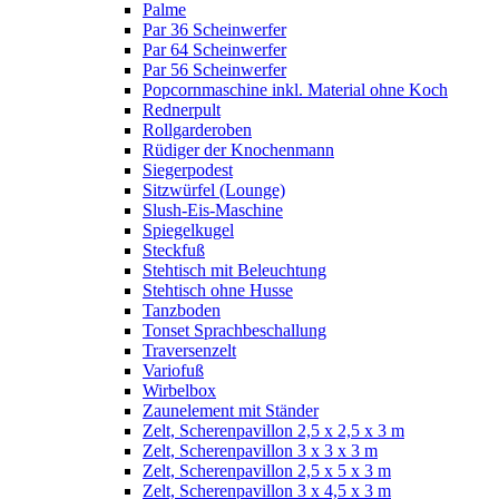
Palme
Par 36 Scheinwerfer
Par 64 Scheinwerfer
Par 56 Scheinwerfer
Popcornmaschine inkl. Material ohne Koch
Rednerpult
Rollgarderoben
Rüdiger der Knochenmann
Siegerpodest
Sitzwürfel (Lounge)
Slush-Eis-Maschine
Spiegelkugel
Steckfuß
Stehtisch mit Beleuchtung
Stehtisch ohne Husse
Tanzboden
Tonset Sprachbeschallung
Traversenzelt
Variofuß
Wirbelbox
Zaunelement mit Ständer
Zelt, Scherenpavillon 2,5 x 2,5 x 3 m
Zelt, Scherenpavillon 3 x 3 x 3 m
Zelt, Scherenpavillon 2,5 x 5 x 3 m
Zelt, Scherenpavillon 3 x 4,5 x 3 m