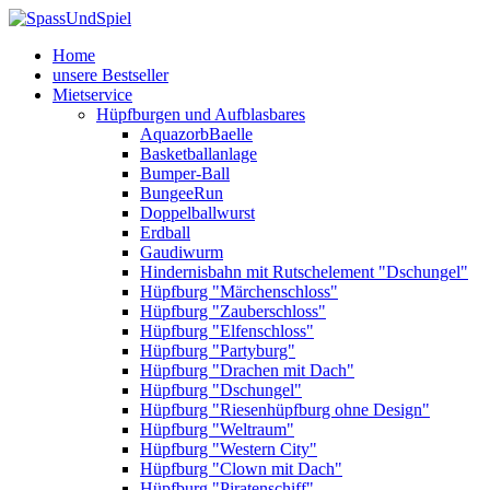
Home
unsere Bestseller
Mietservice
Hüpfburgen und Aufblasbares
AquazorbBaelle
Basketballanlage
Bumper-Ball
BungeeRun
Doppelballwurst
Erdball
Gaudiwurm
Hindernisbahn mit Rutschelement "Dschungel"
Hüpfburg "Märchenschloss"
Hüpfburg "Zauberschloss"
Hüpfburg "Elfenschloss"
Hüpfburg "Partyburg"
Hüpfburg "Drachen mit Dach"
Hüpfburg "Dschungel"
Hüpfburg "Riesenhüpfburg ohne Design"
Hüpfburg "Weltraum"
Hüpfburg "Western City"
Hüpfburg "Clown mit Dach"
Hüpfburg "Piratenschiff"