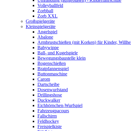
Umrandung (aufgeblasen) - Kinderfahrschule
Volleyballfeld
Zorbball
Zorb XXL
Großspielgeräte
Kleinspielgeräte
Angelspiel
Abalone
Armbrustschießen (mit Korken) für Kinder, Willhe
Babywippe
Ball- und Kugelspiele
Bewegungsbaustelle klein
Bogenschießen
Bratpfannenspiel
Buttonmaschine
Carom
Dartscheibe
Dosenwurfstand
Drillingshose
Duckwalker
Eichhörnchen-Wurfspiel
Fahrzeugpacours
Fallschirm
Feldhockey
Freispielkiste