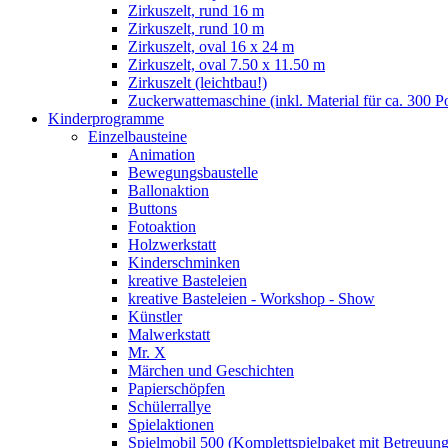
Zirkuszelt, rund 16 m
Zirkuszelt, rund 10 m
Zirkuszelt, oval 16 x 24 m
Zirkuszelt, oval 7.50 x 11.50 m
Zirkuszelt (leichtbau!)
Zuckerwattemaschine (inkl. Material für ca. 300 P
Kinderprogramme
Einzelbausteine
Animation
Bewegungsbaustelle
Ballonaktion
Buttons
Fotoaktion
Holzwerkstatt
Kinderschminken
kreative Basteleien
kreative Basteleien - Workshop - Show
Künstler
Malwerkstatt
Mr. X
Märchen und Geschichten
Papierschöpfen
Schülerrallye
Spielaktionen
Spielmobil 500 (Komplettspielpaket mit Betreuung