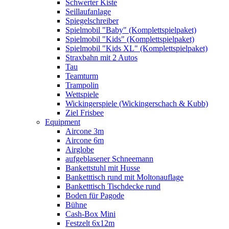
Schwerter Kiste
Seillaufanlage
Spiegelschreiber
Spielmobil "Baby" (Komplettspielpaket)
Spielmobil "Kids" (Komplettspielpaket)
Spielmobil "Kids XL" (Komplettspielpaket)
Straxbahn mit 2 Autos
Tau
Teamturm
Trampolin
Wettspiele
Wickingerspiele (Wickingerschach & Kubb)
Ziel Frisbee
Equipment
Aircone 3m
Aircone 6m
Airglobe
aufgeblasener Schneemann
Bankettstuhl mit Husse
Banketttisch rund mit Moltonauflage
Banketttisch Tischdecke rund
Boden für Pagode
Bühne
Cash-Box Mini
Festzelt 6x12m