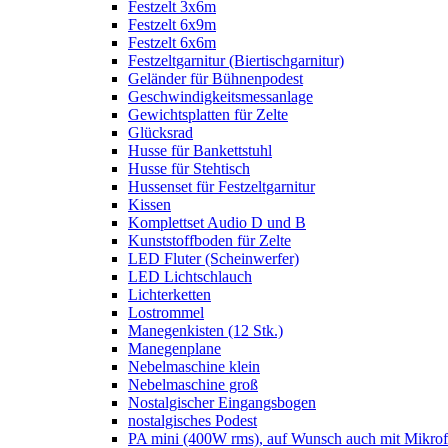
Festzelt 3x6m
Festzelt 6x9m
Festzelt 6x6m
Festzeltgarnitur (Biertischgarnitur)
Geländer für Bühnenpodest
Geschwindigkeitsmessanlage
Gewichtsplatten für Zelte
Glücksrad
Husse für Bankettstuhl
Husse für Stehtisch
Hussenset für Festzeltgarnitur
Kissen
Komplettset Audio D und B
Kunststoffboden für Zelte
LED Fluter (Scheinwerfer)
LED Lichtschlauch
Lichterketten
Lostrommel
Manegenkisten (12 Stk.)
Manegenplane
Nebelmaschine klein
Nebelmaschine groß
Nostalgischer Eingangsbogen
nostalgisches Podest
PA mini (400W rms), auf Wunsch auch mit Mikrof