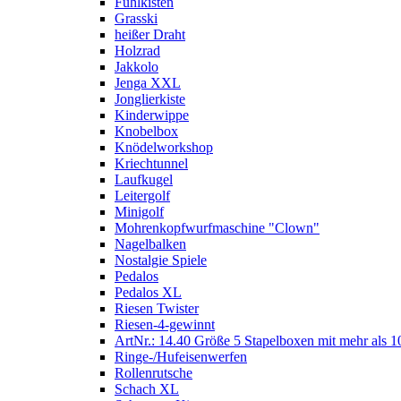
Fühlkisten
Grasski
heißer Draht
Holzrad
Jakkolo
Jenga XXL
Jonglierkiste
Kinderwippe
Knobelbox
Knödelworkshop
Kriechtunnel
Laufkugel
Leitergolf
Minigolf
Mohrenkopfwurfmaschine "Clown"
Nagelbalken
Nostalgie Spiele
Pedalos
Pedalos XL
Riesen Twister
Riesen-4-gewinnt
ArtNr.: 14.40 Größe 5 Stapelboxen mit mehr als 1
Ringe-/Hufeisenwerfen
Rollenrutsche
Schach XL