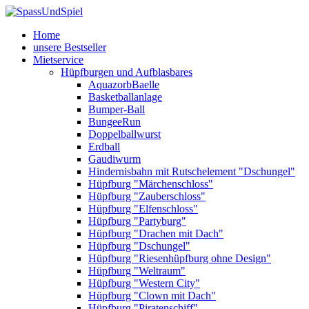
Home
unsere Bestseller
Mietservice
Hüpfburgen und Aufblasbares
AquazorbBaelle
Basketballanlage
Bumper-Ball
BungeeRun
Doppelballwurst
Erdball
Gaudiwurm
Hindernisbahn mit Rutschelement "Dschungel"
Hüpfburg "Märchenschloss"
Hüpfburg "Zauberschloss"
Hüpfburg "Elfenschloss"
Hüpfburg "Partyburg"
Hüpfburg "Drachen mit Dach"
Hüpfburg "Dschungel"
Hüpfburg "Riesenhüpfburg ohne Design"
Hüpfburg "Weltraum"
Hüpfburg "Western City"
Hüpfburg "Clown mit Dach"
Hüpfburg "Piratenschiff"