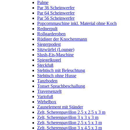
Palme
Par 36 Scheinwerfer
Par 64 Scheinwerfer
Par 56 Scheinwerfer
Popcornmaschine inkl. Material ohne Koch
Rednerpult
Rollgarderoben
Rüdiger der Knochenmann
Siegerpodest
Sitzwürfel (Lounge)
Slush-Eis-Maschine
Spiegelkugel
Steckfuß
Stehtisch mit Beleuchtung
Stehtisch ohne Husse
Tanzboden
Tonset Sprachbeschallung
Traversenzelt
Variofuß
Wirbelbox
Zaunelement mit Ständer
Zelt, Scherenpavillon 2,5 x 2,5 x 3 m
Zelt, Scherenpavillon 3 x 3 x 3 m
Zelt, Scherenpavillon 2,5 x 5 x 3 m
Zelt, Scherenpavillon 3 x 4,5 x 3 m