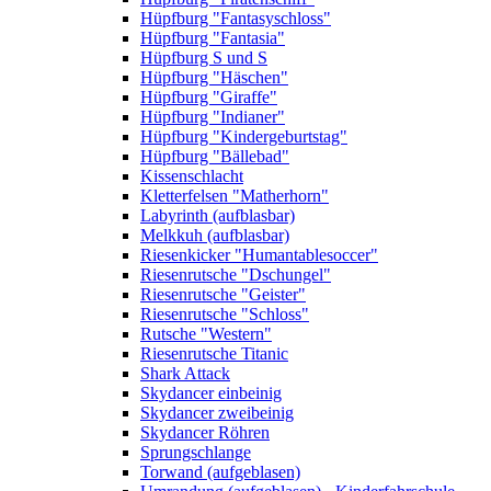
Hüpfburg "Fantasyschloss"
Hüpfburg "Fantasia"
Hüpfburg S und S
Hüpfburg "Häschen"
Hüpfburg "Giraffe"
Hüpfburg "Indianer"
Hüpfburg "Kindergeburtstag"
Hüpfburg "Bällebad"
Kissenschlacht
Kletterfelsen "Matherhorn"
Labyrinth (aufblasbar)
Melkkuh (aufblasbar)
Riesenkicker "Humantablesoccer"
Riesenrutsche "Dschungel"
Riesenrutsche "Geister"
Riesenrutsche "Schloss"
Rutsche "Western"
Riesenrutsche Titanic
Shark Attack
Skydancer einbeinig
Skydancer zweibeinig
Skydancer Röhren
Sprungschlange
Torwand (aufgeblasen)