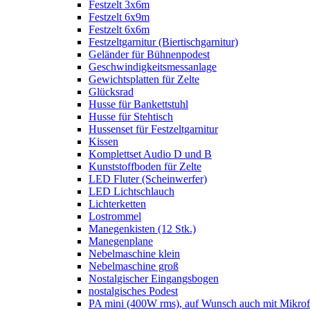
Festzelt 3x6m
Festzelt 6x9m
Festzelt 6x6m
Festzeltgarnitur (Biertischgarnitur)
Geländer für Bühnenpodest
Geschwindigkeitsmessanlage
Gewichtsplatten für Zelte
Glücksrad
Husse für Bankettstuhl
Husse für Stehtisch
Hussenset für Festzeltgarnitur
Kissen
Komplettset Audio D und B
Kunststoffboden für Zelte
LED Fluter (Scheinwerfer)
LED Lichtschlauch
Lichterketten
Lostrommel
Manegenkisten (12 Stk.)
Manegenplane
Nebelmaschine klein
Nebelmaschine groß
Nostalgischer Eingangsbogen
nostalgisches Podest
PA mini (400W rms), auf Wunsch auch mit Mikrof