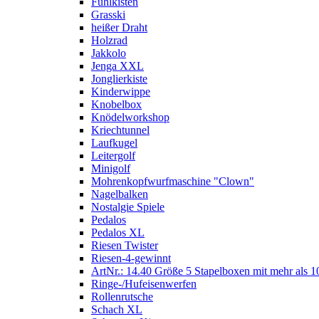
Fühlkisten
Grasski
heißer Draht
Holzrad
Jakkolo
Jenga XXL
Jonglierkiste
Kinderwippe
Knobelbox
Knödelworkshop
Kriechtunnel
Laufkugel
Leitergolf
Minigolf
Mohrenkopfwurfmaschine "Clown"
Nagelbalken
Nostalgie Spiele
Pedalos
Pedalos XL
Riesen Twister
Riesen-4-gewinnt
ArtNr.: 14.40 Größe 5 Stapelboxen mit mehr als 1
Ringe-/Hufeisenwerfen
Rollenrutsche
Schach XL