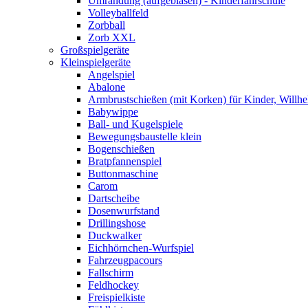
Umrandung (aufgeblasen) - Kinderfahrschule
Volleyballfeld
Zorbball
Zorb XXL
Großspielgeräte
Kleinspielgeräte
Angelspiel
Abalone
Armbrustschießen (mit Korken) für Kinder, Willhe
Babywippe
Ball- und Kugelspiele
Bewegungsbaustelle klein
Bogenschießen
Bratpfannenspiel
Buttonmaschine
Carom
Dartscheibe
Dosenwurfstand
Drillingshose
Duckwalker
Eichhörnchen-Wurfspiel
Fahrzeugpacours
Fallschirm
Feldhockey
Freispielkiste