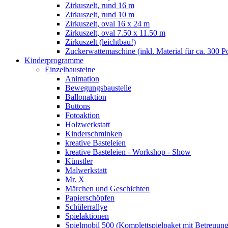
Zirkuszelt, rund 16 m
Zirkuszelt, rund 10 m
Zirkuszelt, oval 16 x 24 m
Zirkuszelt, oval 7.50 x 11.50 m
Zirkuszelt (leichtbau!)
Zuckerwattemaschine (inkl. Material für ca. 300 P
Kinderprogramme
Einzelbausteine
Animation
Bewegungsbaustelle
Ballonaktion
Buttons
Fotoaktion
Holzwerkstatt
Kinderschminken
kreative Basteleien
kreative Basteleien - Workshop - Show
Künstler
Malwerkstatt
Mr. X
Märchen und Geschichten
Papierschöpfen
Schülerrallye
Spielaktionen
Spielmobil 500 (Komplettspielpaket mit Betreuung