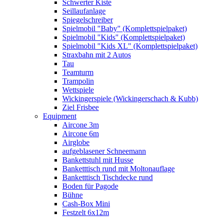
Schwerter Kiste
Seillaufanlage
Spiegelschreiber
Spielmobil "Baby" (Komplettspielpaket)
Spielmobil "Kids" (Komplettspielpaket)
Spielmobil "Kids XL" (Komplettspielpaket)
Straxbahn mit 2 Autos
Tau
Teamturm
Trampolin
Wettspiele
Wickingerspiele (Wickingerschach & Kubb)
Ziel Frisbee
Equipment
Aircone 3m
Aircone 6m
Airglobe
aufgeblasener Schneemann
Bankettstuhl mit Husse
Banketttisch rund mit Moltonauflage
Banketttisch Tischdecke rund
Boden für Pagode
Bühne
Cash-Box Mini
Festzelt 6x12m