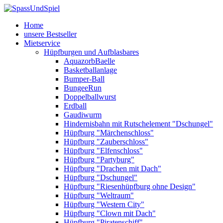
Home
unsere Bestseller
Mietservice
Hüpfburgen und Aufblasbares
AquazorbBaelle
Basketballanlage
Bumper-Ball
BungeeRun
Doppelballwurst
Erdball
Gaudiwurm
Hindernisbahn mit Rutschelement "Dschungel"
Hüpfburg "Märchenschloss"
Hüpfburg "Zauberschloss"
Hüpfburg "Elfenschloss"
Hüpfburg "Partyburg"
Hüpfburg "Drachen mit Dach"
Hüpfburg "Dschungel"
Hüpfburg "Riesenhüpfburg ohne Design"
Hüpfburg "Weltraum"
Hüpfburg "Western City"
Hüpfburg "Clown mit Dach"
Hüpfburg "Piratenschiff"