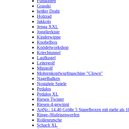
Fühlkisten
Grasski
heißer Draht
Holzrad
Jakkolo
Jenga XXL
Jonglierkiste
Kinderwippe
Knobelbox
Knödelworkshop
Kriechtunnel
Laufkugel
Leitergolf
Minigolf
Mohrenkopfwurfmaschine "Clown"
Nagelbalken
Nostalgie Spiele
Pedalos
Pedalos XL
Riesen Twister
Riesen-4-gewinnt
ArtNr.: 14.40 Größe 5 Stapelboxen mit mehr als 1
Ringe-/Hufeisenwerfen
Rollenrutsche
Schach XL