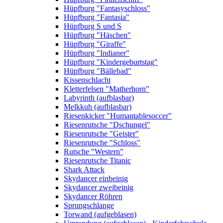
Hüpfburg "Fantasyschloss"
Hüpfburg "Fantasia"
Hüpfburg S und S
Hüpfburg "Häschen"
Hüpfburg "Giraffe"
Hüpfburg "Indianer"
Hüpfburg "Kindergeburtstag"
Hüpfburg "Bällebad"
Kissenschlacht
Kletterfelsen "Matherhorn"
Labyrinth (aufblasbar)
Melkkuh (aufblasbar)
Riesenkicker "Humantablesoccer"
Riesenrutsche "Dschungel"
Riesenrutsche "Geister"
Riesenrutsche "Schloss"
Rutsche "Western"
Riesenrutsche Titanic
Shark Attack
Skydancer einbeinig
Skydancer zweibeinig
Skydancer Röhren
Sprungschlange
Torwand (aufgeblasen)