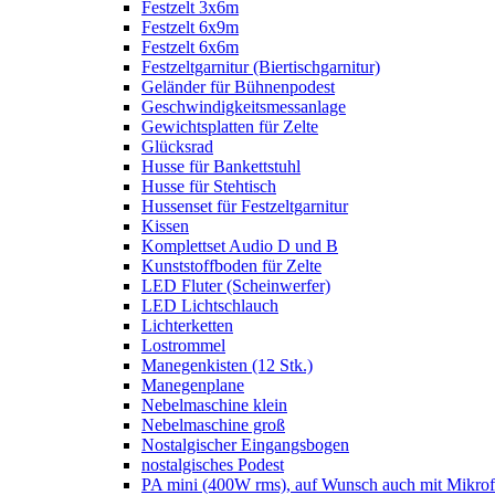
Festzelt 3x6m
Festzelt 6x9m
Festzelt 6x6m
Festzeltgarnitur (Biertischgarnitur)
Geländer für Bühnenpodest
Geschwindigkeitsmessanlage
Gewichtsplatten für Zelte
Glücksrad
Husse für Bankettstuhl
Husse für Stehtisch
Hussenset für Festzeltgarnitur
Kissen
Komplettset Audio D und B
Kunststoffboden für Zelte
LED Fluter (Scheinwerfer)
LED Lichtschlauch
Lichterketten
Lostrommel
Manegenkisten (12 Stk.)
Manegenplane
Nebelmaschine klein
Nebelmaschine groß
Nostalgischer Eingangsbogen
nostalgisches Podest
PA mini (400W rms), auf Wunsch auch mit Mikrof