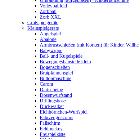
Umrandung (aufgeblasen) - Kinderfahrschule
Volleyballfeld
Zorbball
Zorb XXL
Großspielgeräte
Kleinspielgeräte
Angelspiel
Abalone
Armbrustschießen (mit Korken) für Kinder, Willhe
Babywippe
Ball- und Kugelspiele
Bewegungsbaustelle klein
Bogenschießen
Bratpfannenspiel
Buttonmaschine
Carom
Dartscheibe
Dosenwurfstand
Drillingshose
Duckwalker
Eichhörnchen-Wurfspiel
Fahrzeugpacours
Fallschirm
Feldhockey
Freispielkiste