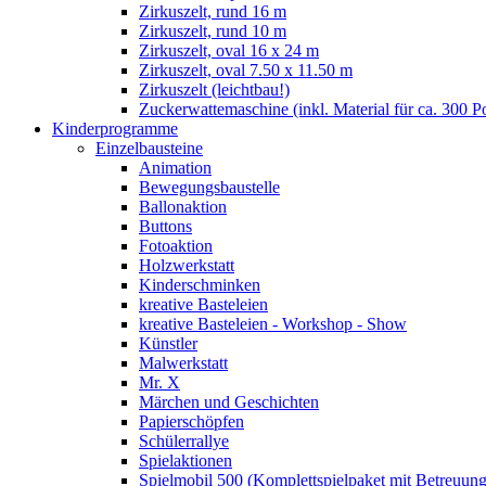
Zirkuszelt, rund 16 m
Zirkuszelt, rund 10 m
Zirkuszelt, oval 16 x 24 m
Zirkuszelt, oval 7.50 x 11.50 m
Zirkuszelt (leichtbau!)
Zuckerwattemaschine (inkl. Material für ca. 300 P
Kinderprogramme
Einzelbausteine
Animation
Bewegungsbaustelle
Ballonaktion
Buttons
Fotoaktion
Holzwerkstatt
Kinderschminken
kreative Basteleien
kreative Basteleien - Workshop - Show
Künstler
Malwerkstatt
Mr. X
Märchen und Geschichten
Papierschöpfen
Schülerrallye
Spielaktionen
Spielmobil 500 (Komplettspielpaket mit Betreuung