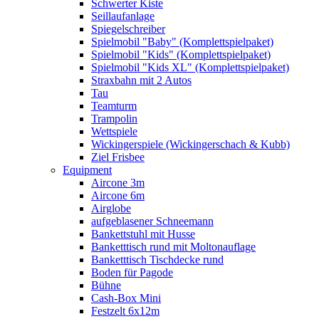
Schwerter Kiste
Seillaufanlage
Spiegelschreiber
Spielmobil "Baby" (Komplettspielpaket)
Spielmobil "Kids" (Komplettspielpaket)
Spielmobil "Kids XL" (Komplettspielpaket)
Straxbahn mit 2 Autos
Tau
Teamturm
Trampolin
Wettspiele
Wickingerspiele (Wickingerschach & Kubb)
Ziel Frisbee
Equipment
Aircone 3m
Aircone 6m
Airglobe
aufgeblasener Schneemann
Bankettstuhl mit Husse
Banketttisch rund mit Moltonauflage
Banketttisch Tischdecke rund
Boden für Pagode
Bühne
Cash-Box Mini
Festzelt 6x12m