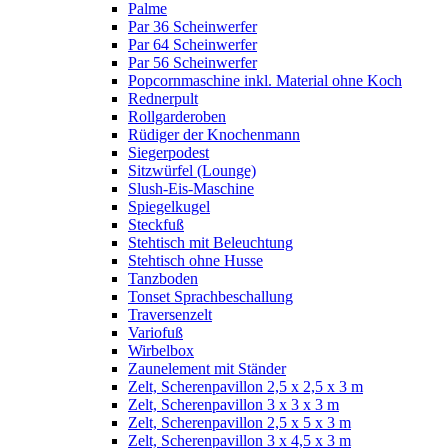
Palme
Par 36 Scheinwerfer
Par 64 Scheinwerfer
Par 56 Scheinwerfer
Popcornmaschine inkl. Material ohne Koch
Rednerpult
Rollgarderoben
Rüdiger der Knochenmann
Siegerpodest
Sitzwürfel (Lounge)
Slush-Eis-Maschine
Spiegelkugel
Steckfuß
Stehtisch mit Beleuchtung
Stehtisch ohne Husse
Tanzboden
Tonset Sprachbeschallung
Traversenzelt
Variofuß
Wirbelbox
Zaunelement mit Ständer
Zelt, Scherenpavillon 2,5 x 2,5 x 3 m
Zelt, Scherenpavillon 3 x 3 x 3 m
Zelt, Scherenpavillon 2,5 x 5 x 3 m
Zelt, Scherenpavillon 3 x 4,5 x 3 m